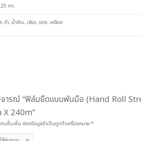
.25 กก.
ส, ดำ, น้ำเงิน, เขียว, แดง, เหลือง
วิจารณ์ “ฟิล์มยืดแบบพันมือ (Hand Roll St
m X 240m”
คนอื่นเห็น
ช่องข้อมูลจำเป็นถูกทำเครื่องหมาย
*