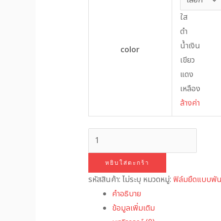
ใส
ดำ
น้ำเงิน
color
เขียว
แดง
เหลือง
ล้างค่า
หยิบใส่ตะกร้า
รหัสสินค้า:
ไม่ระบุ
หมวดหมู่:
ฟิล์มยืดแบบพัน
คำอธิบาย
ข้อมูลเพิ่มเติม