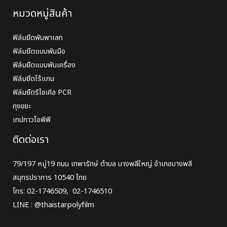
หมวดหมู่สินค้า
ฟิล์มยืดพันพาเลท
ฟิล์มยืดแบบพันมือ
ฟิล์มยืดแบบพันเครื่อง
ฟิล์มยืดไร้แกน
ฟิล์มยืดรีไซเคิล PCR
ถุงขยะ
เทปกาวโอพีพี
ติดต่อเรา
79/197 หมู่19 ถนน​ เทพารักษ์ ตำบล บางพลีใหญ่ อำเภอบางพลี
สมุทรปราการ 10540 ไทย
โทร:
02-1746509
,
02-1746510
LINE​ :
@thaistarpolyfilm