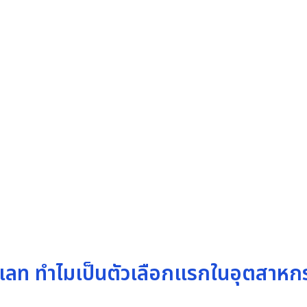
าเลท ทำไมเป็นตัวเลือกแรกในอุตสาหก