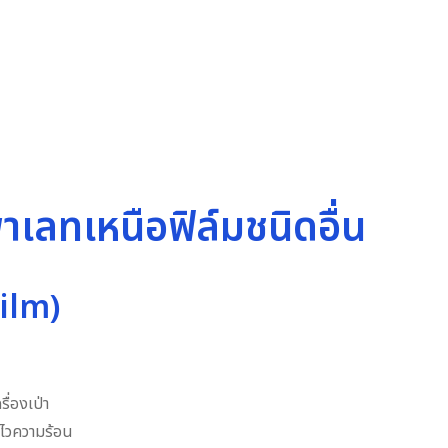
าเลทเหนือฟิล์มชนิดอื่น
Film)
ื่องเป่า
าไวความร้อน