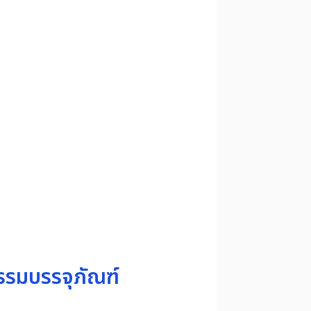
รรมบรรจุภัณฑ์