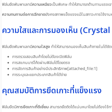
ฟิล์มยืดพันพาเลทมี
ความเหนียว
เป็นพิเศษ ทำให้สามารถต้านทานแรงเจาะท
ความทนทานต่อการฉีกขาด
ยังคงสภาพแข็งแรงแม้ในสภาวะการใช้งาน
ความใสและการมองเห็น (Crystal 
ฟิล์มยืดพันพาเลทมี
ความใสสูง
ทำให้สามารถมองเห็นสินค้าภายในได้ชัดเ
การตรวจสอบสินค้าโดยไม่ต้องเปิดฟิล์ม
การสแกนบาร์โค้ดผ่านฟิล์มได้โดยตรง
การจัดการสินค้าอย่างมีประสิทธิภาพ[attached_file:1]
การระบุและแยกประเภทสินค้าได้ง่าย
คุณสมบัติการยึดเกาะที่แข็งแรง
ฟิล์มยืดมี
การยึดเกาะที่ดีเยี่ยม
สามารถยึดติดได้แน่นหนาโดยไม่ต้องใช้ก